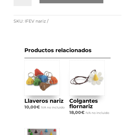
FEV
nariz
cantidad
SKU:
IFEV nariz
Productos relacionados
Llaveros nariz
Colgantes
flornariz
10,00
€
IVA no incluido
18,00
€
IVA no incluido