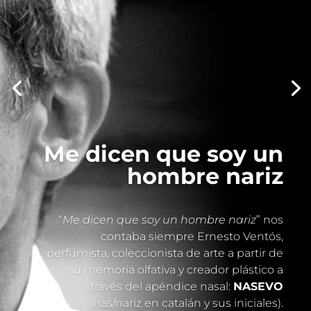
Me dicen que soy un
hombre nariz
“
Me dicen que soy un hombre nariz
” nos
contaba siempre Ernesto Ventós,
perfumista, coleccionista de arte a partir de
su memoria olfativa y creador plástico a
través del apéndice nasal:
NASEVO
(nas/nariz en catalán y sus iniciales).